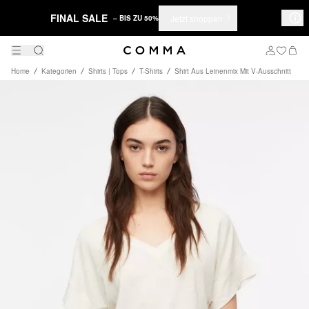
FINAL SALE
Jetzt shoppen
– BIS ZU 50%
Home
Kategorien
Shirts | Tops
T-Shirts
Shirt Aus Leinenmix Mit V-Ausschnitt