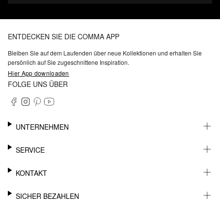
ENTDECKEN SIE DIE COMMA APP
Bleiben Sie auf dem Laufenden über neue Kollektionen und erhalten Sie
persönlich auf Sie zugeschnittene Inspiration.
Hier App downloaden
FOLGE UNS ÜBER
UNTERNEHMEN
KARRIERE
SERVICE
NACHHALTIGKEIT
BARRIEREFREIHEIT
WHATSAPP
KONTAKT
FASHION CARD
MEIN KONTO
SUPPORT
SICHER BEZAHLEN
WUNSCHLISTE
SHOWROOMS & HÄNDLERKONTAKT
STOREFINDER
PRESSEKONTAKT
RECHNUNG