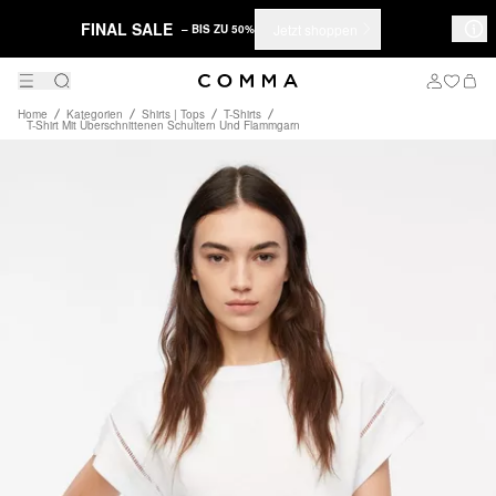
FINAL SALE
Jetzt shoppen
– BIS ZU 50%
Home
Kategorien
Shirts | Tops
T-Shirts
T-Shirt Mit Überschnittenen Schultern Und Flammgarn