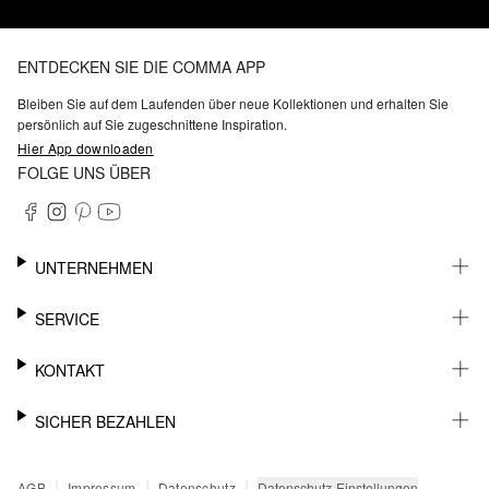
ENTDECKEN SIE DIE COMMA APP
Bleiben Sie auf dem Laufenden über neue Kollektionen und erhalten Sie
persönlich auf Sie zugeschnittene Inspiration.
Hier App downloaden
FOLGE UNS ÜBER
UNTERNEHMEN
KARRIERE
SERVICE
NACHHALTIGKEIT
BARRIEREFREIHEIT
WHATSAPP
KONTAKT
FASHION CARD
MEIN KONTO
SUPPORT
SICHER BEZAHLEN
WUNSCHLISTE
SHOWROOMS & HÄNDLERKONTAKT
STOREFINDER
PRESSEKONTAKT
RECHNUNG
|
|
|
Datenschutz-Einstellungen
AGB
Impressum
Datenschutz