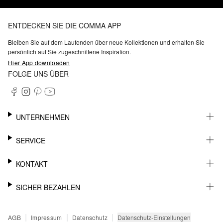
ENTDECKEN SIE DIE COMMA APP
Bleiben Sie auf dem Laufenden über neue Kollektionen und erhalten Sie
persönlich auf Sie zugeschnittene Inspiration.
Hier App downloaden
FOLGE UNS ÜBER
UNTERNEHMEN
KARRIERE
SERVICE
NACHHALTIGKEIT
BARRIEREFREIHEIT
WHATSAPP
KONTAKT
FASHION CARD
MEIN KONTO
SUPPORT
SICHER BEZAHLEN
WUNSCHLISTE
SHOWROOMS & HÄNDLERKONTAKT
STOREFINDER
PRESSEKONTAKT
RECHNUNG
|
|
|
Datenschutz-Einstellungen
AGB
Impressum
Datenschutz
SENDUNGSVERFOLGUNG
PAYPAL