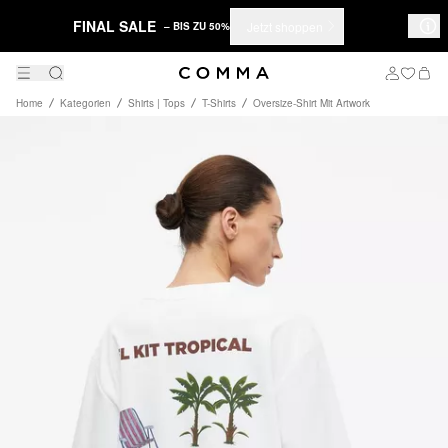
FINAL SALE
Jetzt shoppen
– BIS ZU 50%
Home
Kategorien
Shirts | Tops
T-Shirts
Oversize-Shirt Mit Artwork