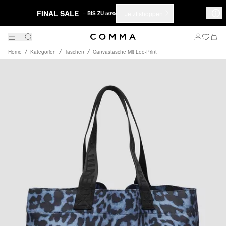
FINAL SALE
Jetzt shoppen
– BIS ZU 50%
Home
Kategorien
Taschen
Canvastasche Mit Leo-Print