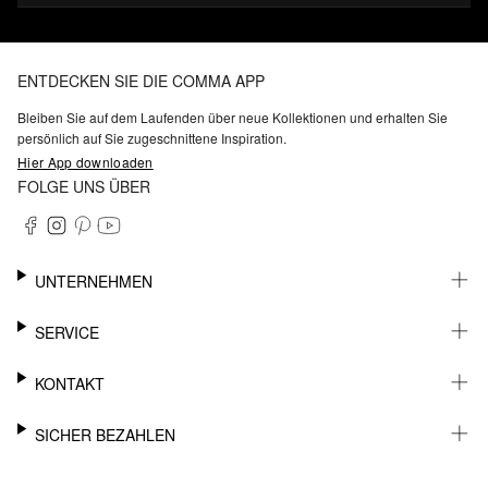
ENTDECKEN SIE DIE COMMA APP
Bleiben Sie auf dem Laufenden über neue Kollektionen und erhalten Sie
persönlich auf Sie zugeschnittene Inspiration.
Hier App downloaden
FOLGE UNS ÜBER
UNTERNEHMEN
KARRIERE
SERVICE
NACHHALTIGKEIT
BARRIEREFREIHEIT
WHATSAPP
KONTAKT
FASHION CARD
MEIN KONTO
SUPPORT
SICHER BEZAHLEN
WUNSCHLISTE
SHOWROOMS & HÄNDLERKONTAKT
STOREFINDER
PRESSEKONTAKT
RECHNUNG