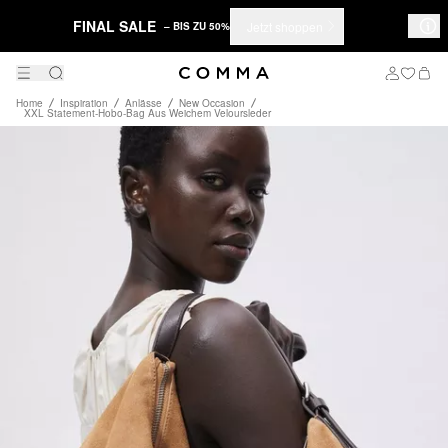
FINAL SALE
Jetzt shoppen
– BIS ZU 50%
Home
Inspiration
Anlässe
New Occasion
XXL Statement-Hobo-Bag Aus Weichem Veloursleder