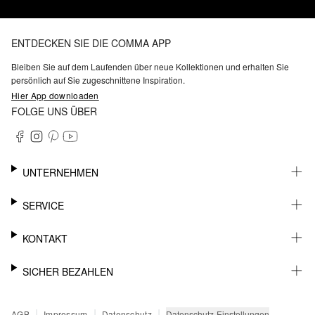
ENTDECKEN SIE DIE COMMA APP
Bleiben Sie auf dem Laufenden über neue Kollektionen und erhalten Sie
persönlich auf Sie zugeschnittene Inspiration.
Hier App downloaden
FOLGE UNS ÜBER
UNTERNEHMEN
KARRIERE
SERVICE
NACHHALTIGKEIT
BARRIEREFREIHEIT
WHATSAPP
KONTAKT
FASHION CARD
MEIN KONTO
SUPPORT
SICHER BEZAHLEN
WUNSCHLISTE
SHOWROOMS & HÄNDLERKONTAKT
STOREFINDER
PRESSEKONTAKT
RECHNUNG
|
|
|
Datenschutz-Einstellungen
AGB
Impressum
Datenschutz