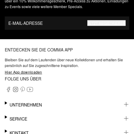
über ein 10% Willkommensgeschenk, Pre-Access zu Aktionen, Einladungen
zu Events sowie viele weitere Member Specials.
E-MAIL-ADRESSE
JETZT REGISTRIEREN
ENTDECKEN SIE DIE COMMA APP
Bleiben Sie auf dem Laufenden über neue Kollektionen und erhalten Sie
persönlich auf Sie zugeschnittene Inspiration.
Hier App downloaden
FOLGE UNS ÜBER
UNTERNEHMEN
KARRIERE
SERVICE
NACHHALTIGKEIT
BARRIEREFREIHEIT
WHATSAPP
KONTAKT