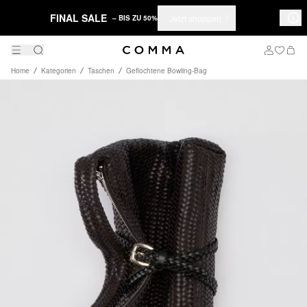
FINAL SALE
Jetzt shoppen
– BIS ZU 50%
Home
Kategorien
Taschen
Geflochtene Bowling-Bag