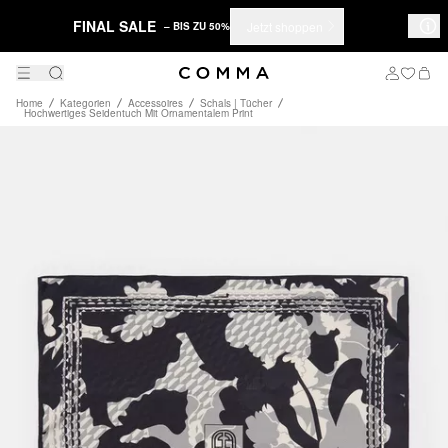
FINAL SALE
Jetzt shoppen
– BIS ZU 50%
Home
Kategorien
Accessoires
Schals | Tücher
Hochwertiges Seidentuch Mit Ornamentalem Print