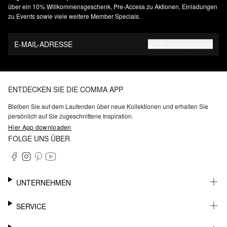
über ein 10% Willkommensgeschenk, Pre-Access zu Aktionen, Einladungen
zu Events sowie viele weitere Member Specials.
E-MAIL-ADRESSE
JETZT REGISTRIEREN
ENTDECKEN SIE DIE COMMA APP
Bleiben Sie auf dem Laufenden über neue Kollektionen und erhalten Sie
persönlich auf Sie zugeschnittene Inspiration.
Hier App downloaden
FOLGE UNS ÜBER
UNTERNEHMEN
KARRIERE
SERVICE
NACHHALTIGKEIT
BARRIEREFREIHEIT