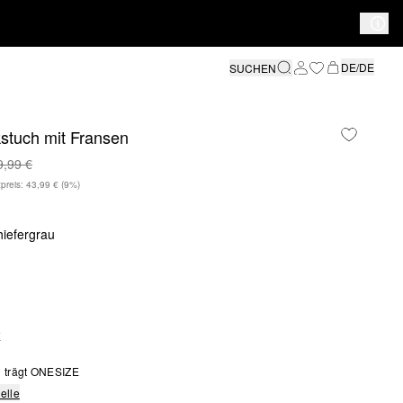
DE/DE
SUCHEN
stuch mit Fransen
9,99 €
preis: 43,99 €
(9%)
hiefergrau
E
 trägt ONESIZE
elle