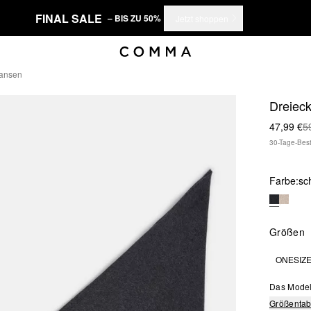
FINAL SALE
– BIS ZU 50%
Jetzt shoppen
ransen
Dreieck
47,99 €
5
30-Tage-Best
Farbe:
sc
Größen
ONESIZ
Das Model
Größentab