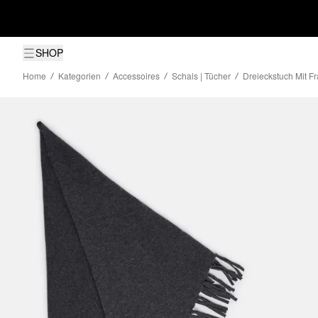
SHOP
Home
Kategorien
Accessoires
Schals | Tücher
Dreieckstuch Mit F