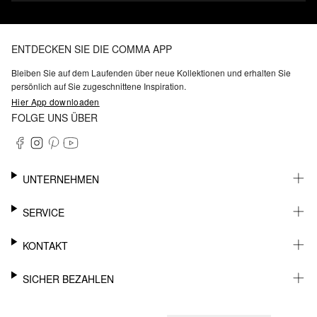
ENTDECKEN SIE DIE COMMA APP
Bleiben Sie auf dem Laufenden über neue Kollektionen und erhalten Sie
persönlich auf Sie zugeschnittene Inspiration.
Hier App downloaden
FOLGE UNS ÜBER
UNTERNEHMEN
KARRIERE
SERVICE
NACHHALTIGKEIT
BARRIEREFREIHEIT
WHATSAPP
KONTAKT
FASHION CARD
MEIN KONTO
SUPPORT
SICHER BEZAHLEN
WUNSCHLISTE
SHOWROOMS & HÄNDLERKONTAKT
STOREFINDER
PRESSEKONTAKT
RECHNUNG