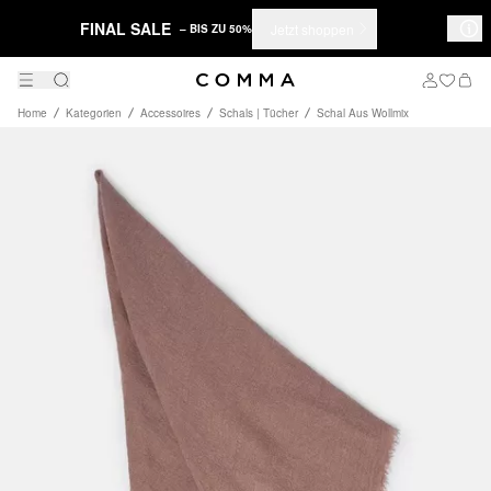
FINAL SALE
Jetzt shoppen
– BIS ZU 50%
Home
Kategorien
Accessoires
Schals | Tücher
Schal Aus Wollmix