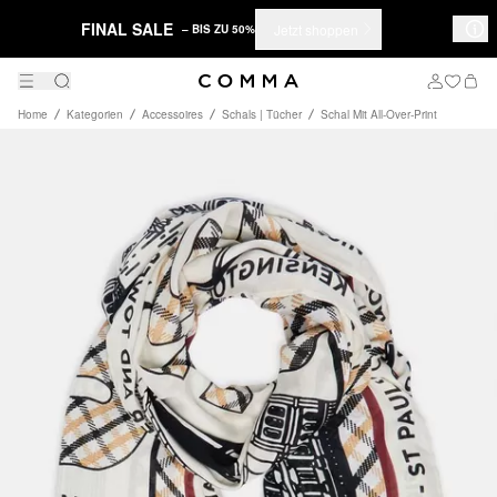
FINAL SALE
Jetzt shoppen
– BIS ZU 50%
Home
Kategorien
Accessoires
Schals | Tücher
Schal Mit All-Over-Print