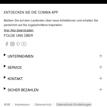
ENTDECKEN SIE DIE COMMA APP
Bleiben Sie auf dem Laufenden über neue Kollektionen und erhalten Sie
persönlich auf Sie zugeschnittene Inspiration.
Hier App downloaden
FOLGE UNS ÜBER
UNTERNEHMEN
KARRIERE
SERVICE
NACHHALTIGKEIT
BARRIEREFREIHEIT
WHATSAPP
KONTAKT
FASHION CARD
MEIN KONTO
SUPPORT
SICHER BEZAHLEN
WUNSCHLISTE
SHOWROOMS & HÄNDLERKONTAKT
STOREFINDER
PRESSEKONTAKT
RECHNUNG
|
|
|
Datenschutz-Einstellungen
AGB
Impressum
Datenschutz
SENDUNGSVERFOLGUNG
PAYPAL