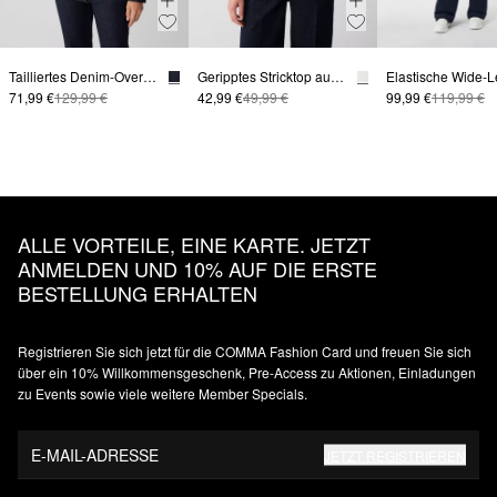
Tailliertes Denim-Overshirt mit Gürtel
Geripptes Stricktop aus Viskosemix im Slim Fit
71,99 €
129,99 €
42,99 €
49,99 €
99,99 €
119,99 €
ALLE VORTEILE, EINE KARTE. JETZT
ANMELDEN UND 10% AUF DIE ERSTE
BESTELLUNG ERHALTEN
Registrieren Sie sich jetzt für die COMMA Fashion Card und freuen Sie sich
über ein 10% Willkommensgeschenk, Pre-Access zu Aktionen, Einladungen
zu Events sowie viele weitere Member Specials.
E-MAIL-ADRESSE
JETZT REGISTRIEREN