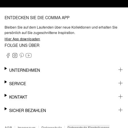
ENTDECKEN SIE DIE COMMA APP
Bleiben Sie auf dem Laufenden über neue Kollektionen und erhalten Sie
persönlich auf Sie zugeschnittene Inspiration.
Hier App downloaden
FOLGE UNS ÜBER
UNTERNEHMEN
KARRIERE
SERVICE
NACHHALTIGKEIT
BARRIEREFREIHEIT
WHATSAPP
KONTAKT
FASHION CARD
MEIN KONTO
SUPPORT
SICHER BEZAHLEN
WUNSCHLISTE
SHOWROOMS & HÄNDLERKONTAKT
STOREFINDER
PRESSEKONTAKT
RECHNUNG
|
|
|
Datenschutz-Einstellungen
AGB
Impressum
Datenschutz