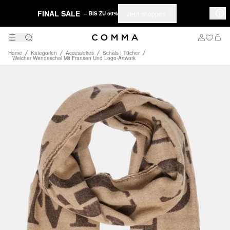
FINAL SALE
Jetzt shoppen
– BIS ZU 50%
Home
Kategorien
Accessoires
Schals | Tücher
Weicher Wendeschal Mit Fransen Und Logo-Artwork