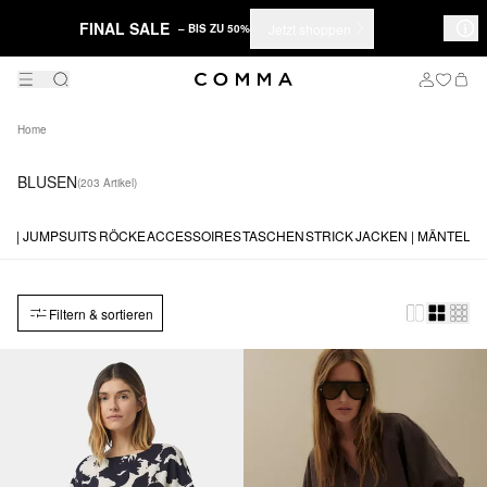
FINAL SALE
Jetzt shoppen
– BIS ZU 50%
Home
BLUSEN
(203 Artikel)
S | JUMPSUITS
RÖCKE
ACCESSOIRES
TASCHEN
STRICK
JACKEN | MÄNTEL
H
Filtern & sortieren