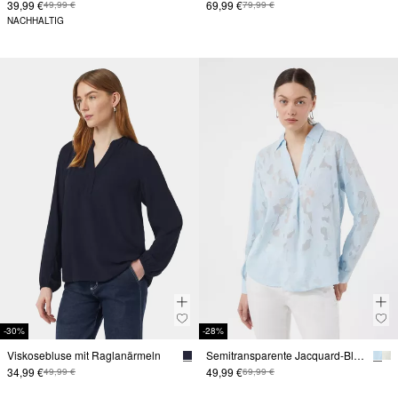
39,99 €
69,99 €
49,99 €
79,99 €
NACHHALTIG
-30%
-28%
Viskosebluse mit Raglanärmeln
Semitransparente Jacquard-Bluse im Relaxed Fit
34,99 €
49,99 €
49,99 €
69,99 €