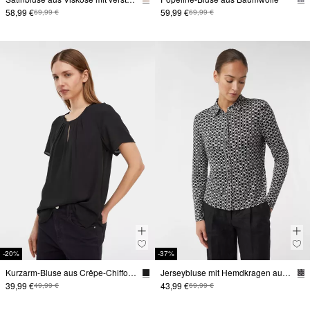
58,99 €
59,99 €
69,99 €
69,99 €
-20%
-37%
Kurzarm-Bluse aus Crêpe-Chiffon mit Raffung
Jerseybluse mit Hemdkragen aus Viskosemix
39,99 €
43,99 €
49,99 €
69,99 €