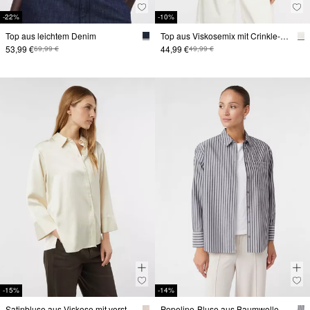
-22%
-10%
Top aus leichtem Denim
Top aus Viskosemix mit Crinkle-Struktur
53,99 €
44,99 €
69,99 €
49,99 €
-15%
-14%
Satinbluse aus Viskose mit verstellbarer Manschette
Popeline-Bluse aus Baumwolle