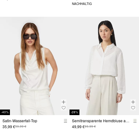
NACHHALTIG
-40%
-28%
Satin-Wasserfall-Top
Semitransparente Hemdbluse aus Jacquard
35,99 €
49,99 €
59,99 €
69,99 €