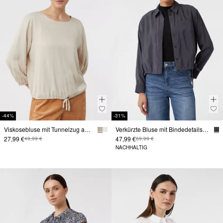
-44%
-31%
Viskosebluse mit Tunnelzug am Bund
Verkürzte Bluse mit Bindedetails am Saum
27,99 €
47,99 €
49,99 €
69,99 €
NACHHALTIG