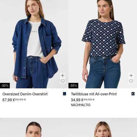
-32%
-30%
Oversized Denim-Overshirt
Twilllbluse mit All-over-Print
67,99 €
34,99 €
99,99 €
49,99 €
NACHHALTIG