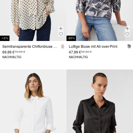
-12%
-20%
Semitransparente Chiffonbluse mit Polka Dots und abnehmbarer Schluppe
Luftige Bluse mit All-over-Print
69,99 €
47,99 €
79,99 €
59,99 €
NACHHALTIG
NACHHALTIG