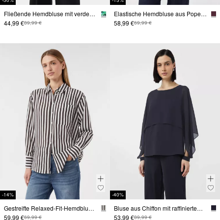
-50%
-15%
Fließende Hemdbluse mit verdeckter Knopfleiste und abstrakter Musterung
Elastische Hemdbluse aus Popeline mit Brusttasche
44,99 €
58,99 €
89,99 €
69,99 €
-14%
-40%
Gestreifte Relaxed-Fit-Hemdbluse mit Brusttasche
Bluse aus Chiffon mit raffiniertem Layering
59,99 €
53,99 €
69,99 €
89,99 €