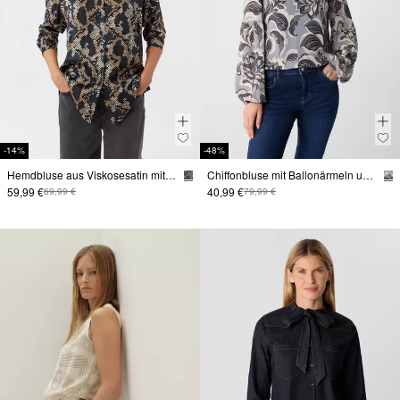
-14%
-48%
Hemdbluse aus Viskosesatin mit Animal-Print
Chiffonbluse mit Ballonärmeln und floralem Muster
59,99 €
40,99 €
69,99 €
79,99 €