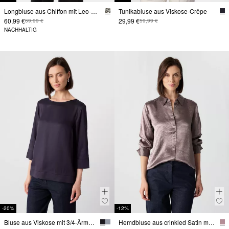
Longbluse aus Chiffon mit Leo-Print
Tunikabluse aus Viskose-Crêpe
60,99 €
29,99 €
69,99 €
59,99 €
NACHHALTIG
-20%
-12%
Bluse aus Viskose mit 3/4-Ärmeln und Schlitzdetails
Hemdbluse aus crinkled Satin mit Zierknöpfen