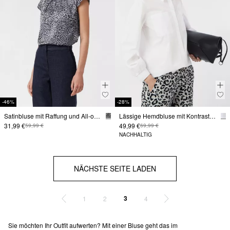
-46%
-28%
Satinbluse mit Raffung und All-over-Print
Lässige Hemdbluse mit Kontrast-Details
31,99 €
49,99 €
59,99 €
69,99 €
NACHHALTIG
NÄCHSTE SEITE LADEN
3
1
2
4
Sie möchten Ihr Outfit aufwerten? Mit einer Bluse geht das im