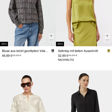
-32%
-34%
Bluse aus leicht gecrêptem Viskosemix
Satintop mit tiefem Ausschnitt
46,99 €
32,99 €
69,99 €
49,99 €
NACHHALTIG