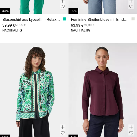
-33%
-20%
Blusenshirt aus Lyocell im Relaxed Fit
Feminine Streifenbluse mit Bindedetail
39,99 €
63,99 €
59,99 €
79,99 €
NACHHALTIG
NACHHALTIG