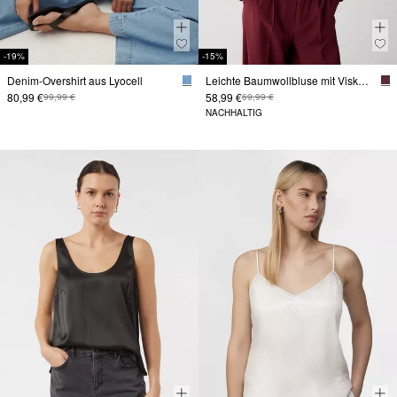
-19%
-15%
Denim-Overshirt aus Lyocell
Leichte Baumwollbluse mit Viskosefutter
80,99 €
58,99 €
99,99 €
69,99 €
NACHHALTIG