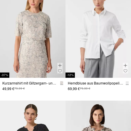
-37%
-12%
Kurzarmshirt mit Glitzergarn- und Paillettenapplikation
Hemdbluse aus Baumwollpopeline mit Schmuckdetails
49,99 €
69,99 €
79,99 €
79,99 €