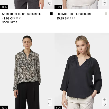
-16%
-48%
Satintop mit tiefem Ausschnitt
Festives Top mit Pailletten
41,99 €
35,99 €
49,99 €
69,99 €
NACHHALTIG
-12%
-50%