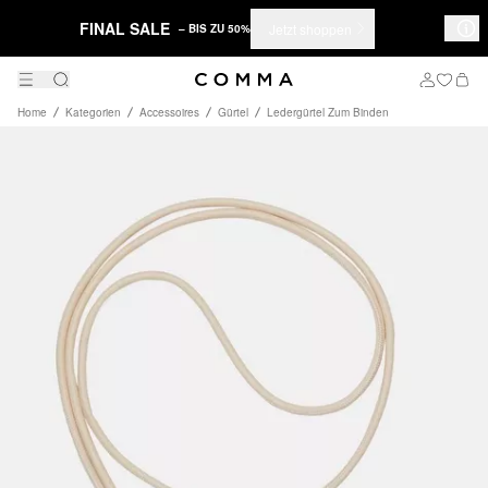
FINAL SALE
Jetzt shoppen
– BIS ZU 50%
Home
Kategorien
Accessoires
Gürtel
Ledergürtel Zum Binden