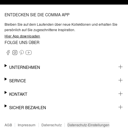
ENTDECKEN SIE DIE COMMA APP
Bleiben Sie auf dem Laufenden über neue Kollektionen und erhalten Sie
persönlich auf Sie zugeschnittene Inspiration.
Hier App downloaden
FOLGE UNS ÜBER
UNTERNEHMEN
KARRIERE
SERVICE
NACHHALTIGKEIT
BARRIEREFREIHEIT
WHATSAPP
KONTAKT
FASHION CARD
MEIN KONTO
SUPPORT
SICHER BEZAHLEN
WUNSCHLISTE
SHOWROOMS & HÄNDLERKONTAKT
STOREFINDER
PRESSEKONTAKT
RECHNUNG
|
|
|
Datenschutz-Einstellungen
AGB
Impressum
Datenschutz
SENDUNGSVERFOLGUNG
PAYPAL