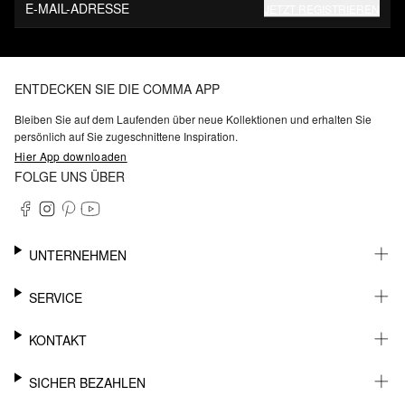
E-MAIL-ADRESSE
JETZT REGISTRIEREN
ENTDECKEN SIE DIE COMMA APP
Bleiben Sie auf dem Laufenden über neue Kollektionen und erhalten Sie
persönlich auf Sie zugeschnittene Inspiration.
Hier App downloaden
FOLGE UNS ÜBER
UNTERNEHMEN
KARRIERE
SERVICE
NACHHALTIGKEIT
BARRIEREFREIHEIT
WHATSAPP
KONTAKT
FASHION CARD
MEIN KONTO
SUPPORT
SICHER BEZAHLEN
WUNSCHLISTE
SHOWROOMS & HÄNDLERKONTAKT