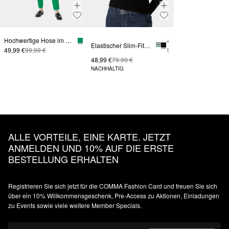
Hochwertige Hose im Slim Fit
+
Elastischer Slim-Fit-Pullover mit Polokragen
49,99 €
99,99 €
1
48,99 €
79,99 €
NACHHALTIG
ALLE VORTEILE, EINE KARTE. JETZT
ANMELDEN UND 10% AUF DIE ERSTE
BESTELLUNG ERHALTEN
Registrieren Sie sich jetzt für die COMMA Fashion Card und freuen Sie sich
über ein 10% Willkommensgeschenk, Pre-Access zu Aktionen, Einladungen
zu Events sowie viele weitere Member Specials.