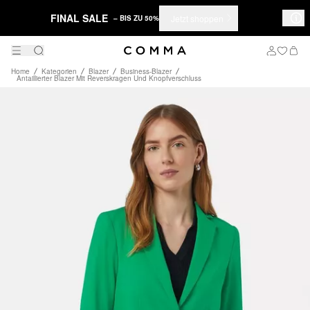
FINAL SALE
Jetzt shoppen
– BIS ZU 50%
Home
Kategorien
Blazer
Business-Blazer
Antaillierter Blazer Mit Reverskragen Und Knopfverschluss