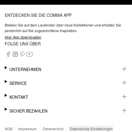
ENTDECKEN SIE DIE COMMA APP
Bleiben Sie auf dem Laufenden über neue Kollektionen und erhalten Sie
persönlich auf Sie zugeschnittene Inspiration.
Hier App downloaden
FOLGE UNS ÜBER
UNTERNEHMEN
KARRIERE
SERVICE
NACHHALTIGKEIT
BARRIEREFREIHEIT
WHATSAPP
KONTAKT
FASHION CARD
MEIN KONTO
SUPPORT
SICHER BEZAHLEN
WUNSCHLISTE
SHOWROOMS & HÄNDLERKONTAKT
STOREFINDER
PRESSEKONTAKT
RECHNUNG
|
|
|
Datenschutz-Einstellungen
AGB
Impressum
Datenschutz
SENDUNGSVERFOLGUNG
PAYPAL