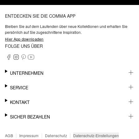
ENTDECKEN SIE DIE COMMA APP
Bleiben Sie auf dem Laufenden über neue Kollektionen und erhalten Sie
persönlich auf Sie zugeschnittene Inspiration.
Hier App downloaden
FOLGE UNS ÜBER
UNTERNEHMEN
KARRIERE
SERVICE
NACHHALTIGKEIT
BARRIEREFREIHEIT
WHATSAPP
KONTAKT
FASHION CARD
MEIN KONTO
SUPPORT
SICHER BEZAHLEN
WUNSCHLISTE
SHOWROOMS & HÄNDLERKONTAKT
STOREFINDER
PRESSEKONTAKT
RECHNUNG
|
|
|
Datenschutz-Einstellungen
AGB
Impressum
Datenschutz
SENDUNGSVERFOLGUNG
PAYPAL