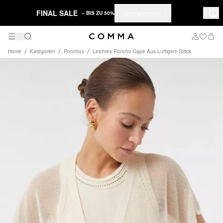
FINAL SALE
Jetzt shoppen
– BIS ZU 50%
Home
Kategorien
Ponchos
Leichtes Poncho-Cape Aus Luftigem Strick