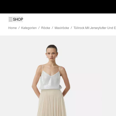
SHOP
Home
Kategorien
Röcke
Maxiröcke
Tüllrock Mit Jerseyfutter Und 