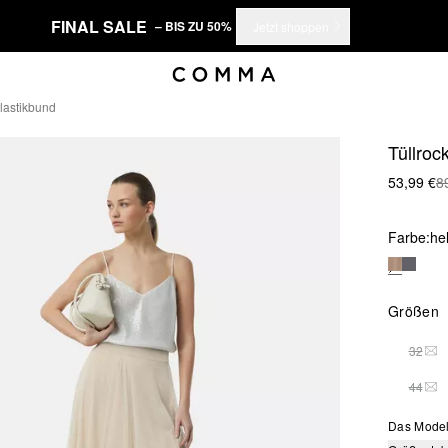
FINAL SALE
– BIS ZU 50%
Jetzt shoppen
Elastikbund
Tüllroc
53,99 €
8
Farbe:
he
Größen
32
DIE
44
DIE
Das Model 