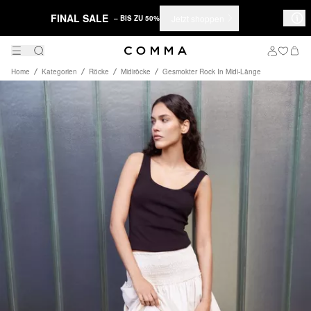
FINAL SALE
Jetzt shoppen
– BIS ZU 50%
Home
Kategorien
Röcke
Midiröcke
Gesmokter Rock In Midi-Länge