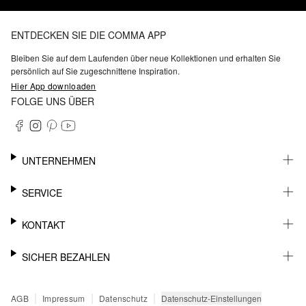
ENTDECKEN SIE DIE COMMA APP
Bleiben Sie auf dem Laufenden über neue Kollektionen und erhalten Sie
persönlich auf Sie zugeschnittene Inspiration.
Hier App downloaden
FOLGE UNS ÜBER
UNTERNEHMEN
KARRIERE
SERVICE
NACHHALTIGKEIT
BARRIEREFREIHEIT
WHATSAPP
KONTAKT
FASHION CARD
MEIN KONTO
SUPPORT
SICHER BEZAHLEN
WUNSCHLISTE
SHOWROOMS & HÄNDLERKONTAKT
STOREFINDER
PRESSEKONTAKT
RECHNUNG
|
|
|
Datenschutz-Einstellungen
AGB
Impressum
Datenschutz
SENDUNGSVERFOLGUNG
PAYPAL