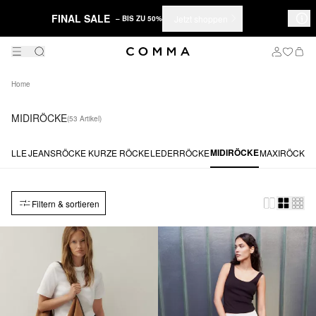
FINAL SALE
Jetzt shoppen
– BIS ZU 50%
Home
MIDIRÖCKE
(53 Artikel)
MIDIRÖCKE
ALLE
JEANSRÖCKE
KURZE RÖCKE
LEDERRÖCKE
MAXIRÖCKE
Filtern & sortieren