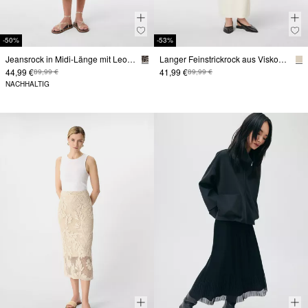
-50%
-53%
Jeansrock in Midi-Länge mit Leo-Print
Langer Feinstrickrock aus Viskosemix
44,99 €
41,99 €
89,99 €
89,99 €
NACHHALTIG