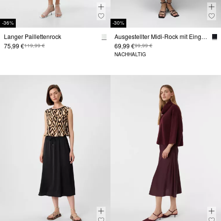
-36%
-30%
Langer Paillettenrock
Ausgestellter Midi-Rock mit Eingrifftaschen aus Jacquard
75,99 €
69,99 €
119,99 €
99,99 €
NACHHALTIG