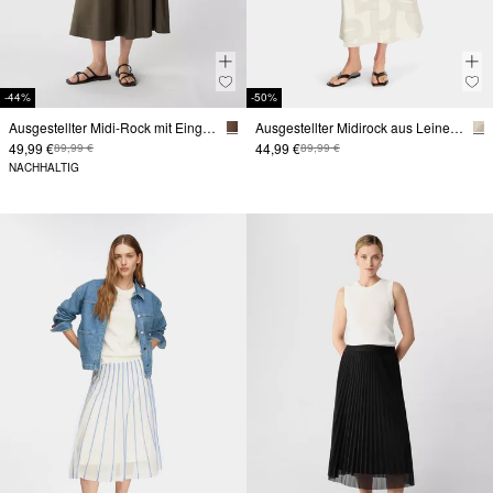
-44%
-50%
Ausgestellter Midi-Rock mit Eingrifftaschen
Ausgestellter Midirock aus Leinenmix mit Seitentaschen
49,99 €
44,99 €
89,99 €
89,99 €
NACHHALTIG