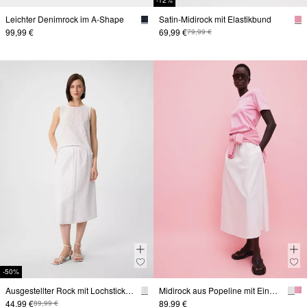
-12%
Leichter Denimrock im A-Shape
Satin-Midirock mit Elastikbund
99,99 €
69,99 €
79,99 €
-50%
Ausgestellter Rock mit Lochstickerei
Midirock aus Popeline mit Eingrifftaschen
44,99 €
89,99 €
89,99 €