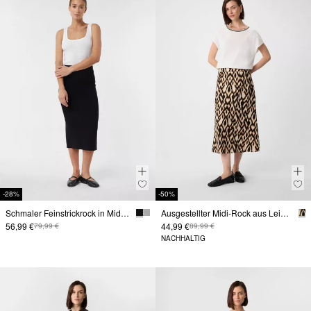
-28%
-50%
Schmaler Feinstrickrock in Midilänge mit Ziernaht
Ausgestellter Midi-Rock aus Leinenmix mit All-over-Print
56,99 €
44,99 €
79,99 €
89,99 €
NACHHALTIG