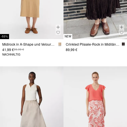
-53%
NEW
Midirock in A-Shape und Veloursleder-Optik
Crinkled Plissée-Rock in Midilänge
41,99 €
89,99 €
89,99 €
NACHHALTIG