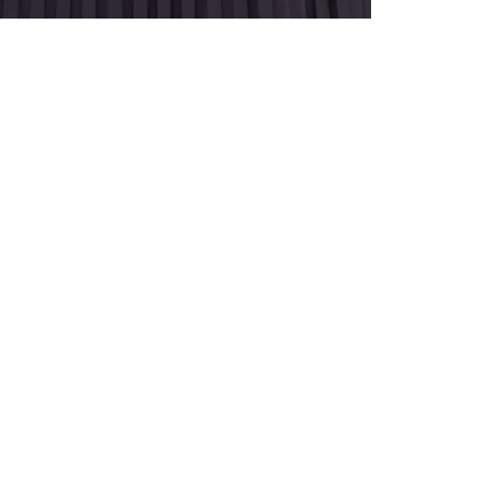
ALLE VOR
UND 10% 
Registrieren S
sich über ein
Einladungen z