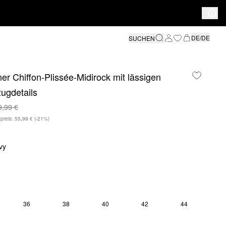
DE/DE
SUCHEN
er Chiffon-Plissée-Midirock mit lässigen
ugdetails
9,99 €
preis: 55,99 €
(-21%)
vy
36
38
40
42
44
SE GRÖSSE IST DERZEIT AUSVERKAUFT