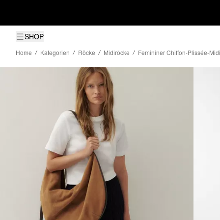
SHOP
Home
Kategorien
Röcke
Midiröcke
Femininer Chiffon-Plissée-Mid