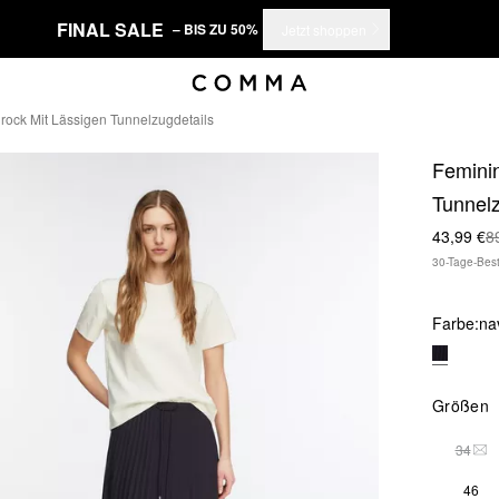
FINAL SALE
– BIS ZU 50%
Jetzt shoppen
irock Mit Lässigen Tunnelzugdetails
Feminin
Tunnelz
43,99 €
8
30-Tage-Best
Farbe:
na
Größen
34
DIE
46