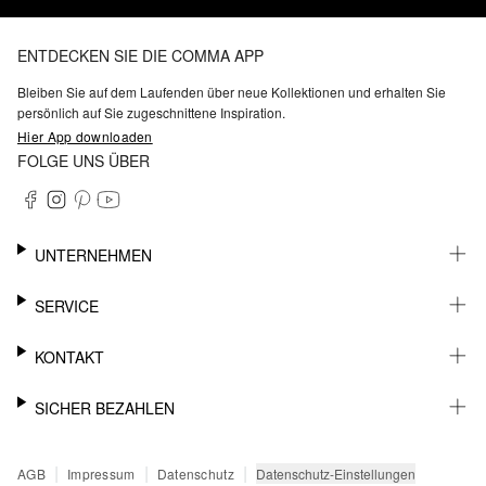
ENTDECKEN SIE DIE COMMA APP
Bleiben Sie auf dem Laufenden über neue Kollektionen und erhalten Sie
persönlich auf Sie zugeschnittene Inspiration.
Hier App downloaden
FOLGE UNS ÜBER
UNTERNEHMEN
KARRIERE
SERVICE
NACHHALTIGKEIT
BARRIEREFREIHEIT
WHATSAPP
KONTAKT
FASHION CARD
MEIN KONTO
SUPPORT
SICHER BEZAHLEN
WUNSCHLISTE
SHOWROOMS & HÄNDLERKONTAKT
STOREFINDER
PRESSEKONTAKT
RECHNUNG
|
|
|
Datenschutz-Einstellungen
AGB
Impressum
Datenschutz
SENDUNGSVERFOLGUNG
PAYPAL