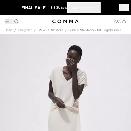
FINAL SALE
Jetzt shoppen
– BIS ZU 50%
Home
Kategorien
Röcke
Midiröcke
Leichter Strukturrock Mit Eingrifftaschen