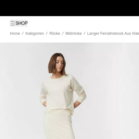
SHOP
Home
Kategorien
Röcke
Midiröcke
Langer Feinstrickrock Aus Vis