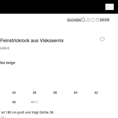
DE/DE
SUCHEN
Feinstrickrock aus Viskosemix
9,99 €
lles beige
34
36
38
40
42
46
48
DIESE GRÖSSE IST DERZEIT AUSVERKAUFT
ist 180 cm groß und trägt Größe 36.