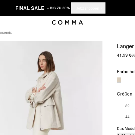
FINAL SALE
– BIS ZU 50%
Jetzt shoppen
kosemix
Langer 
41,99 €
8
Farbe:
he
Größen
32
44
Das Model 