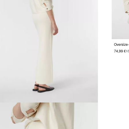
Oversize
74,99 €
1