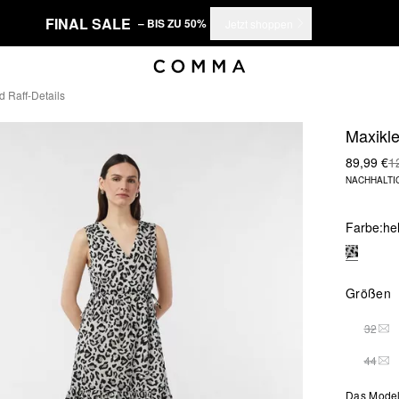
FINAL SALE
– BIS ZU 50%
Jetzt shoppen
d Raff-Details
Maxikle
89,99 €
1
NACHHALTI
Farbe:
he
Größen
32
DIE
44
DIE
Das Model 