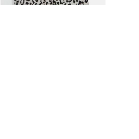
ALLE VOR
UND 10% 
Registrieren S
sich über ein
Einladungen z