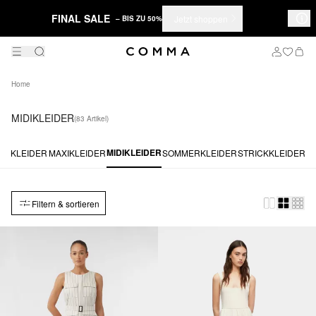
FINAL SALE
Jetzt shoppen
– BIS ZU 50%
Home
MIDIKLEIDER
(83 Artikel)
MIDIKLEIDER
SS-KLEIDER
MAXIKLEIDER
SOMMERKLEIDER
STRICKKLEIDER
S
Filtern & sortieren