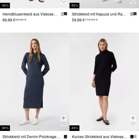
-30%
-50%
Hemdblusenkleid aus Viskoseleinenmix
Strickkleid mit Kapuze und Raglanärmeln
69,99 €
59,99 €
99,99 €
119,99 €
-50%
-43%
Strickkleid mit Denim-Polokragen und überschnittenen Schultern
Kurzes Strickkleid aus Viskosemix mit überschnittenen Schultern