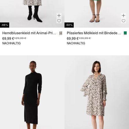
-46%
-50%
Hemdblusenkleid mit Animal-Print in Midilänge aus Satin
Plissiertes Midikleid mit Bindedetail
69,99 €
69,99 €
129,99 €
139,99 €
NACHHALTIG
NACHHALTIG