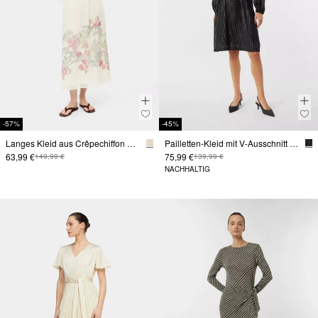
-57%
-45%
Langes Kleid aus Crêpechiffon mit Volant-Details
Pailletten-Kleid mit V-Ausschnitt und Bindegürtel
63,99 €
75,99 €
149,99 €
139,99 €
NACHHALTIG