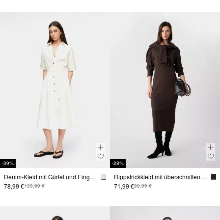
-39%
-28%
Denim-Kleid mit Gürtel und Eingrifftaschen
Rippstrickkleid mit überschnittenen Schultern
78,99 €
71,99 €
129,99 €
99,99 €