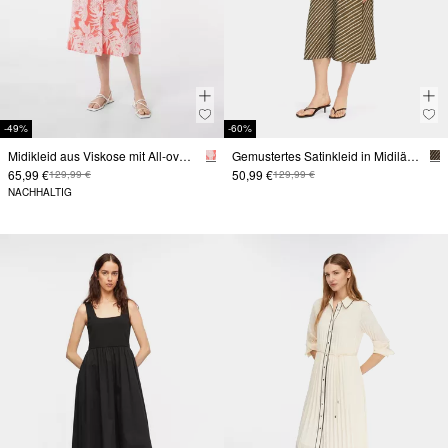
-49%
-60%
Midikleid aus Viskose mit All-over-Print und 3/4-Ärmeln
Gemustertes Satinkleid in Midilänge
65,99 €
50,99 €
129,99 €
129,99 €
NACHHALTIG