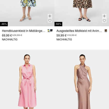
-46%
-50%
Hemdblusenkleid in Midilänge mit Bindegürtel
Ausgestelltes Midikleid mit Animal-Print und V-Ausschnitt
69,99 €
59,99 €
129,99 €
119,99 €
NACHHALTIG
NACHHALTIG