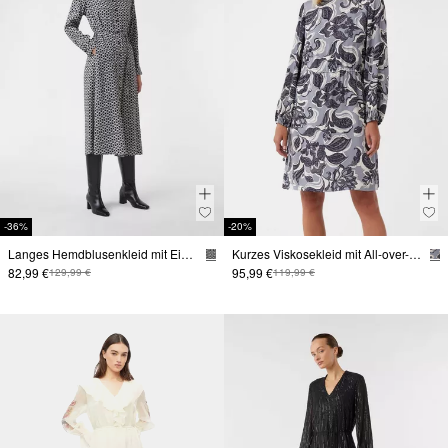
-36%
-20%
Langes Hemdblusenkleid mit Eingrifftaschen und All-over-Print
Kurzes Viskosekleid mit All-over-Print und regulierbarer Taille
82,99 €
95,99 €
129,99 €
119,99 €