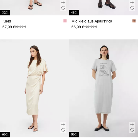
-32%
-48%
Kleid
Midikleid aus Ajourstrick
67,99 €
66,99 €
99,99 €
129,99 €
-60%
-50%