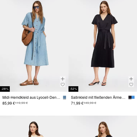
-28%
-52%
Midi-Hemdkleid aus Lyocell-Denim mit abnehmbarem Gürtel
Satinkleid mit fließenden Ärmeln und Plissée-Rock
85,99 €
71,99 €
119,99 €
149,99 €