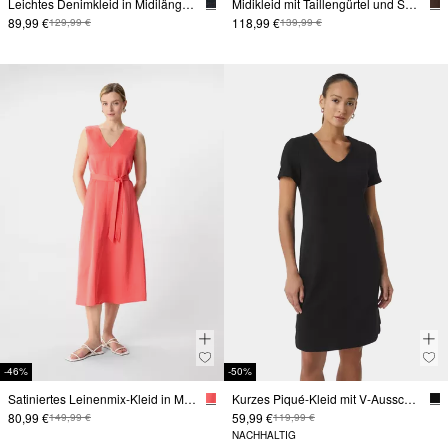
Leichtes Denimkleid in Midilänge mit Bindegürtel
Midikleid mit Taillengürtel und Schulterpolstern
89,99 €
118,99 €
129,99 €
139,99 €
-46%
-50%
Satiniertes Leinenmix-Kleid in Midilänge
Kurzes Piqué-Kleid mit V-Ausschnitt und Taschen
80,99 €
59,99 €
149,99 €
119,99 €
NACHHALTIG