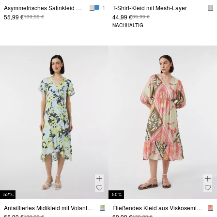
Asymmetrisches Satinkleid mit Drapierung
+ 1
T-Shirt-Kleid mit Mesh-Layer
55,99 €
44,99 €
139,99 €
89,99 €
NACHHALTIG
-52%
-50%
Antailliertes Midikleid mit Volants und All-over-Print
Fließendes Kleid aus Viskosemix mit Unterkleid
65,99 €
69,99 €
139,99 €
139,99 €