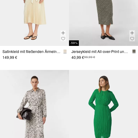
-59%
Satinkleid mit fließenden Ärmeln und Plissée-Rock
Jerseykleid mit All-over-Print und Wickeldetail
149,99 €
40,99 €
99,99 €