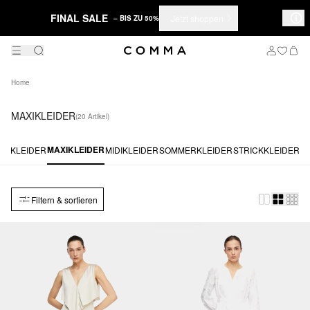
FINAL SALE
Jetzt shoppen
– BIS ZU 50%
Home
MAXIKLEIDER
(20 Artikel)
MAXIKLEIDER
SS-KLEIDER
MIDIKLEIDER
SOMMERKLEIDER
STRICKKLEIDER
S
Filtern & sortieren