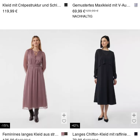
Kleid mit Crépestruktur und Schlitzen
Gemustertes Maxikleid mit V-Ausschnitt und Tunnelzug
119,99 €
69,99 €
129,99 €
NACHHALTIG
-15%
-42%
Feminines langes Kleid aus strukturiertem Chiffon
Langes Chiffon-Kleid mit raffiniertem Layering
126,99 €
79,99 €
149,99 €
139,99 €