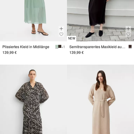
NEW
Plissiertes Kleid in Midilänge
+ 1
Semitransparentes Maxikleid aus Chiffon
139,99 €
139,99 €