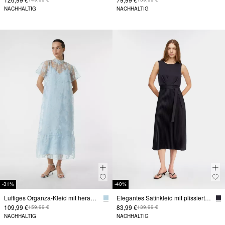
NACHHALTIG
NACHHALTIG
-31%
-40%
Luftiges Organza-Kleid mit herausnehmbarem Unterkleid
Elegantes Satinkleid mit plissiertem Rock
109,99 €
83,99 €
159,99 €
139,99 €
NACHHALTIG
NACHHALTIG