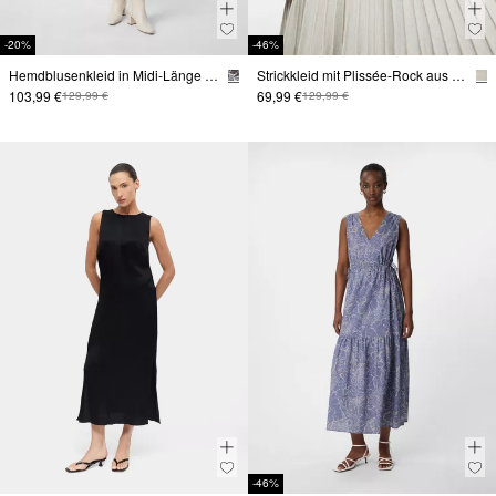
-20%
-46%
Hemdblusenkleid in Midi-Länge mit Bindegürtel
Strickkleid mit Plissée-Rock aus Glitzergarn
103,99 €
69,99 €
129,99 €
129,99 €
-46%