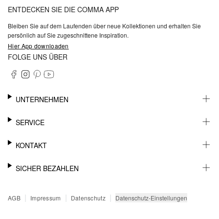
ENTDECKEN SIE DIE COMMA APP
Bleiben Sie auf dem Laufenden über neue Kollektionen und erhalten Sie
persönlich auf Sie zugeschnittene Inspiration.
Hier App downloaden
FOLGE UNS ÜBER
UNTERNEHMEN
KARRIERE
SERVICE
NACHHALTIGKEIT
BARRIEREFREIHEIT
WHATSAPP
KONTAKT
FASHION CARD
MEIN KONTO
SUPPORT
SICHER BEZAHLEN
WUNSCHLISTE
SHOWROOMS & HÄNDLERKONTAKT
STOREFINDER
PRESSEKONTAKT
RECHNUNG
|
|
|
Datenschutz-Einstellungen
AGB
Impressum
Datenschutz
SENDUNGSVERFOLGUNG
PAYPAL
RÜCKGABE
KREDITKARTE