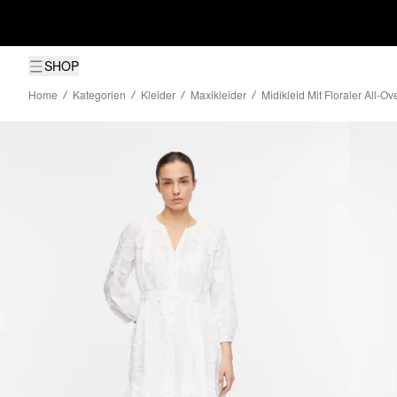
SHOP
Home
Kategorien
Kleider
Maxikleider
Midikleid Mit Floraler All-Ov