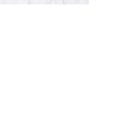
ALLE VOR
UND 10% 
Registrieren S
sich über ein
Einladungen z