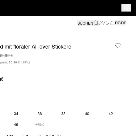
DE/DE
SUCHEN
d mit floraler All-over-Stickerei
49,99 €
preis: 90,99 €
(-15%)
iß
34
36
38
40
42
SE GRÖSSE IST DERZEIT AUSVERKAUFT
46
48
DIESE GRÖSSE IST DERZEIT AUSVERKAUFT