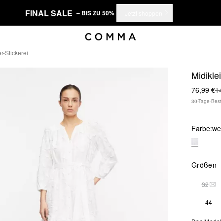
FINAL SALE
– BIS ZU 50%
Jetzt shoppen
er-Stickerei
Midiklei
76,99 €
1
30-Tage-Best
Farbe:
we
Größen
32
DIE
44