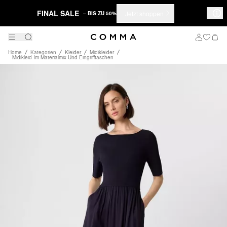
FINAL SALE
Jetzt shoppen
– BIS ZU 50%
Home
Kategorien
Kleider
Midikleider
Midikleid Im Materialmix Und Eingrifftaschen