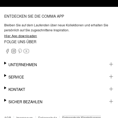
ENTDECKEN SIE DIE COMMA APP
Bleiben Sie auf dem Laufenden über neue Kollektionen und erhalten Sie
persönlich auf Sie zugeschnittene Inspiration.
Hier App downloaden
FOLGE UNS ÜBER
UNTERNEHMEN
KARRIERE
SERVICE
NACHHALTIGKEIT
BARRIEREFREIHEIT
WHATSAPP
KONTAKT
FASHION CARD
MEIN KONTO
SUPPORT
SICHER BEZAHLEN
WUNSCHLISTE
SHOWROOMS & HÄNDLERKONTAKT
STOREFINDER
PRESSEKONTAKT
RECHNUNG
|
|
|
Datenschutz-Einstellungen
AGB
Impressum
Datenschutz