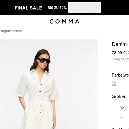
FINAL SALE
– BIS ZU 50%
Jetzt shoppen
ingrifftaschen
Denim-K
78,99 €
1
30-Tage-Best
Farbe:
we
Größen
32
44