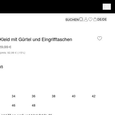
DE/DE
SUCHEN
leid mit Gürtel und Eingrifftaschen
29,99 €
preis: 92,99 €
(-15%)
iß
34
36
38
40
42
46
48