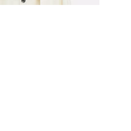
ALLE VOR
UND 10% 
Registrieren S
sich über ein
Einladungen z