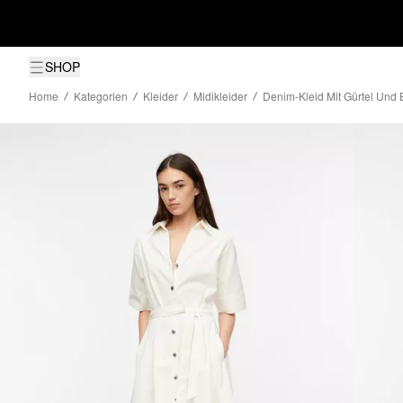
SHOP
Home
Kategorien
Kleider
Midikleider
Denim-Kleid Mit Gürtel Und E