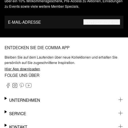
über ein 10% Willkommensgeschenk, Pre-Access zu Aktionen, Einladungen
zu Events sowie viele weitere Member Specials.
E-MAIL-ADRESSE
JETZT REGISTRIEREN
ENTDECKEN SIE DIE COMMA APP
Bleiben Sie auf dem Laufenden über neue Kollektionen und erhalten Sie
persönlich auf Sie zugeschnittene Inspiration.
Hier App downloaden
FOLGE UNS ÜBER
UNTERNEHMEN
KARRIERE
SERVICE
NACHHALTIGKEIT
BARRIEREFREIHEIT
WHATSAPP
KONTAKT