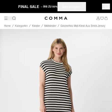
FINAL SALE
Jetzt shoppen
– BIS ZU 50%
Home
Kategorien
Kleider
Midikleider
Gestreiftes Midi-Kleid Aus Strick-Jersey