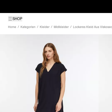
SHOP
Home
Kategorien
Kleider
Midikleider
Lockeres Kleid Aus Viskosec