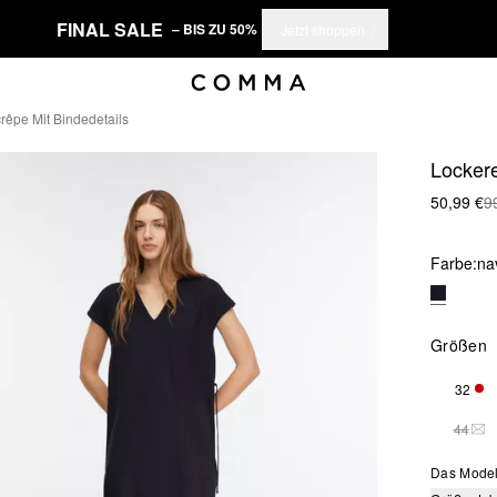
FINAL SALE
– BIS ZU 50%
Jetzt shoppen
rêpe Mit Bindedetails
Lockere
50,99 €
9
Farbe:
na
Größen
32
NUR
44
DIE
Das Model 