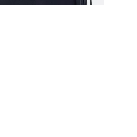
ALLE VOR
UND 10% 
Registrieren S
sich über ein
Einladungen z