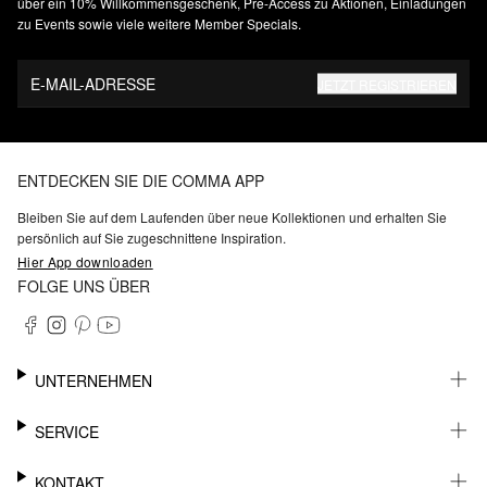
über ein 10% Willkommensgeschenk, Pre-Access zu Aktionen, Einladungen
zu Events sowie viele weitere Member Specials.
E-MAIL-ADRESSE
JETZT REGISTRIEREN
ENTDECKEN SIE DIE COMMA APP
Bleiben Sie auf dem Laufenden über neue Kollektionen und erhalten Sie
persönlich auf Sie zugeschnittene Inspiration.
Hier App downloaden
FOLGE UNS ÜBER
UNTERNEHMEN
KARRIERE
SERVICE
NACHHALTIGKEIT
BARRIEREFREIHEIT
WHATSAPP
KONTAKT