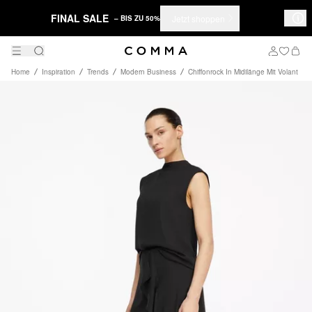
FINAL SALE
Jetzt shoppen
– BIS ZU 50%
Home
Inspiration
Trends
Modern Business
Chiffonrock In Midilänge Mit Volant