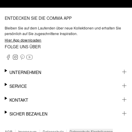
ENTDECKEN SIE DIE COMMA APP
Bleiben Sie auf dem Laufenden über neue Kollektionen und erhalten Sie
persönlich auf Sie zugeschnittene Inspiration.
Hier App downloaden
FOLGE UNS ÜBER
UNTERNEHMEN
KARRIERE
SERVICE
NACHHALTIGKEIT
BARRIEREFREIHEIT
WHATSAPP
KONTAKT
FASHION CARD
MEIN KONTO
SUPPORT
SICHER BEZAHLEN
WUNSCHLISTE
SHOWROOMS & HÄNDLERKONTAKT
STOREFINDER
PRESSEKONTAKT
RECHNUNG
|
|
|
Datenschutz-Einstellungen
AGB
Impressum
Datenschutz