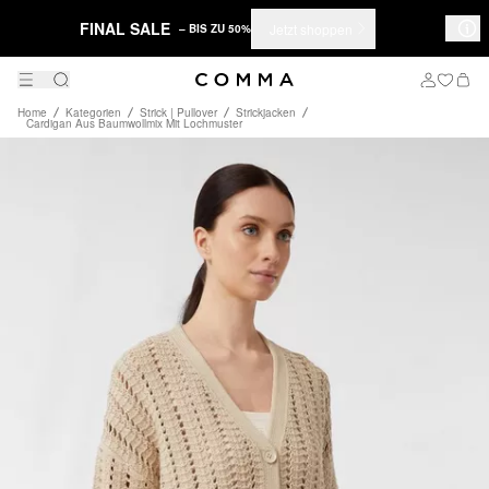
FINAL SALE
Jetzt shoppen
– BIS ZU 50%
Home
Kategorien
Strick | Pullover
Strickjacken
Cardigan Aus Baumwollmix Mit Lochmuster