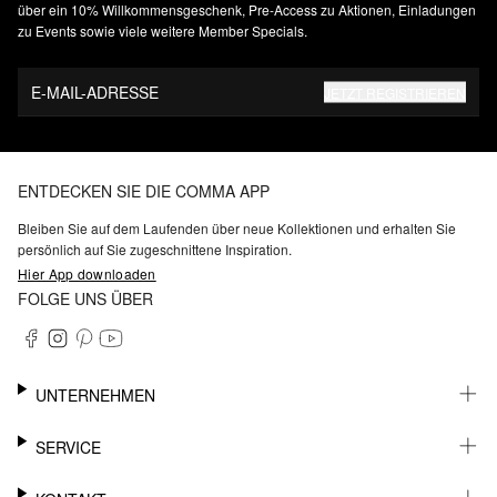
über ein 10% Willkommensgeschenk, Pre-Access zu Aktionen, Einladungen
zu Events sowie viele weitere Member Specials.
E-MAIL-ADRESSE
JETZT REGISTRIEREN
ENTDECKEN SIE DIE COMMA APP
Bleiben Sie auf dem Laufenden über neue Kollektionen und erhalten Sie
persönlich auf Sie zugeschnittene Inspiration.
Hier App downloaden
FOLGE UNS ÜBER
UNTERNEHMEN
KARRIERE
SERVICE
NACHHALTIGKEIT
BARRIEREFREIHEIT
WHATSAPP