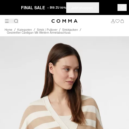
FINAL SALE
Jetzt shoppen
– BIS ZU 50%
Home
Kategorien
Strick | Pullover
Strickjacken
Gestreifter Cardigan Mit Weitem Ärmelabschluss