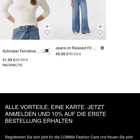
+
Jeans im Relaxed Fit mit Wide Leg
Schmaler Feinstrickpullover aus Viskosemix
1
49,99 €
99,99 €
31,99 €
59,99 €
NACHHALTIG
ALLE VORTEILE, EINE KARTE. JETZT
ANMELDEN UND 10% AUF DIE ERSTE
BESTELLUNG ERHALTEN
Registrieren Sie sich jetzt für die COMMA Fashion Card und freuen Sie sich