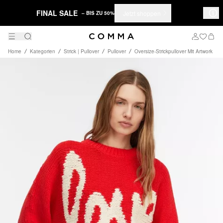
FINAL SALE
Jetzt shoppen
– BIS ZU 50%
Home
Kategorien
Strick | Pullover
Pullover
Oversize-Strickpullover Mit Artwork