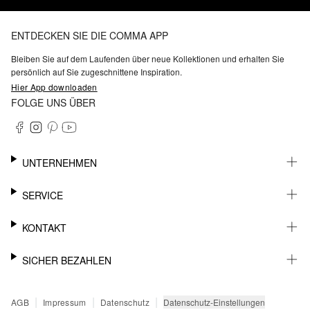
ENTDECKEN SIE DIE COMMA APP
Bleiben Sie auf dem Laufenden über neue Kollektionen und erhalten Sie
persönlich auf Sie zugeschnittene Inspiration.
Hier App downloaden
FOLGE UNS ÜBER
UNTERNEHMEN
KARRIERE
SERVICE
NACHHALTIGKEIT
BARRIEREFREIHEIT
WHATSAPP
KONTAKT
FASHION CARD
MEIN KONTO
SUPPORT
SICHER BEZAHLEN
WUNSCHLISTE
SHOWROOMS & HÄNDLERKONTAKT
STOREFINDER
PRESSEKONTAKT
RECHNUNG
|
|
|
Datenschutz-Einstellungen
AGB
Impressum
Datenschutz
SENDUNGSVERFOLGUNG
PAYPAL