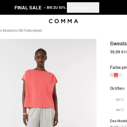
FINAL SALE
– BIS ZU 50%
Jetzt shoppen
s Modalmix Mit Faltendetail
Sweatsh
39,99 €
4
Farbe:
pi
Größen
32
DIE
44
DIE
Das Model 