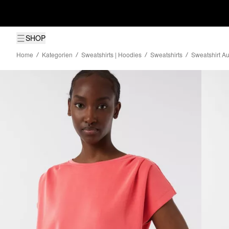
SHOP
Home
Kategorien
Sweatshirts | Hoodies
Sweatshirts
Sweatshirt Au