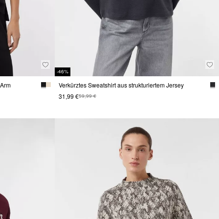
-46%
 Arm
Verkürztes Sweatshirt aus strukturiertem Jersey
31,99 €
59,99 €