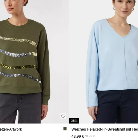
-38%
letten-Artwork
48,99 €
79,99 €