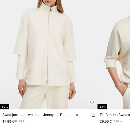
-52%
-33%
Sweatjacke aus weichem Jersey mit Rippdetails
47,99 €
39,99 €
99,99 €
59,99 €