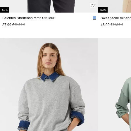
-53%
-53%
Leichtes Streifenshirt mit Struktur
Sweatjacke mit ab
27,99 €
46,99 €
59,99 €
99,99 €