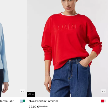
-52%
Weiches Relaxed-Fit-Sweatshirt mit Fledermausärmeln
Sweatshirt mit Artwork
32,99 €
69,99 €