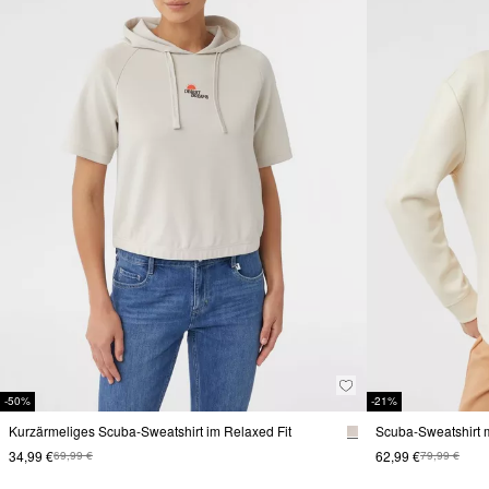
-50%
-21%
Kurzärmeliges Scuba-Sweatshirt im Relaxed Fit
Scuba-Sweatshirt 
34,99 €
62,99 €
69,99 €
79,99 €