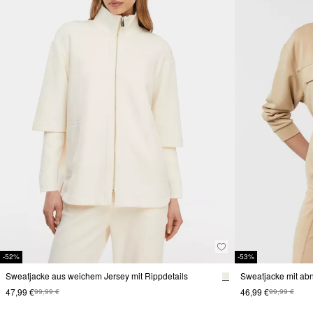
-52%
-53%
Sweatjacke aus weichem Jersey mit Rippdetails
Sweatjacke mit ab
47,99 €
46,99 €
99,99 €
99,99 €