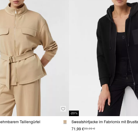
-20%
nehmbarem Taillengürtel
Sweatshirtjacke im Fabricmix mit Brust
71,99 €
89,99 €