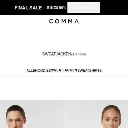
FINAL SALE
– BIS ZU 50%
Jetzt shoppen
SWEATJACKEN
(4 Artikel)
SWEATJACKEN
ALLE
HOODIES
SWEATSHIRTS