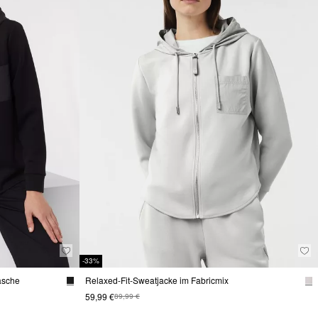
-33%
tasche
Relaxed-Fit-Sweatjacke im Fabricmix
59,99 €
89,99 €