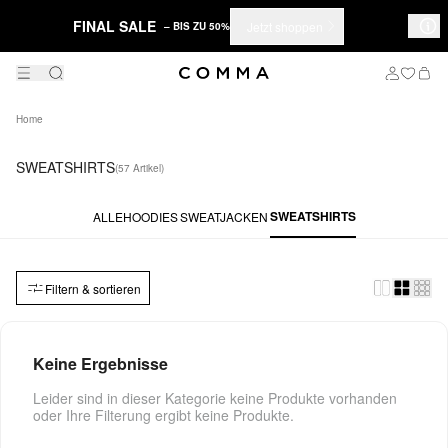
FINAL SALE
Jetzt shoppen
– BIS ZU 50%
Home
SWEATSHIRTS
(57 Artikel)
SWEATSHIRTS
ALLE
HOODIES
SWEATJACKEN
Filtern & sortieren
Keine Ergebnisse
Leider sind in dieser Kategorie keine Produkte vorhanden
oder Ihre Filterung ergibt keine Produkte.