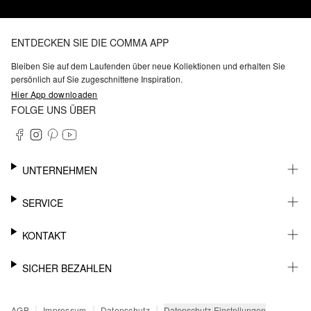
ENTDECKEN SIE DIE COMMA APP
Bleiben Sie auf dem Laufenden über neue Kollektionen und erhalten Sie
persönlich auf Sie zugeschnittene Inspiration.
Hier App downloaden
FOLGE UNS ÜBER
UNTERNEHMEN
KARRIERE
SERVICE
NACHHALTIGKEIT
BARRIEREFREIHEIT
WHATSAPP
KONTAKT
FASHION CARD
MEIN KONTO
SUPPORT
SICHER BEZAHLEN
WUNSCHLISTE
SHOWROOMS & HÄNDLERKONTAKT
STOREFINDER
PRESSEKONTAKT
RECHNUNG
|
|
|
Datenschutz-Einstellungen
AGB
Impressum
Datenschutz