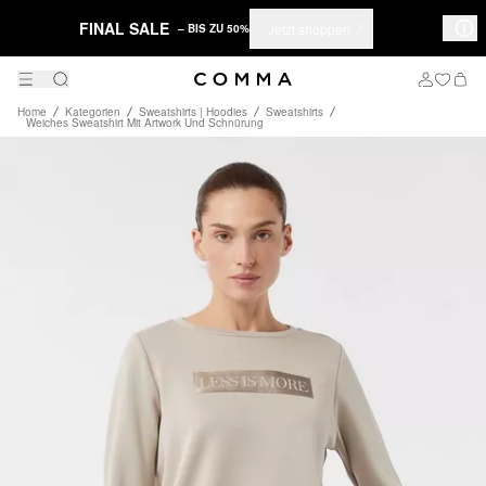
FINAL SALE
Jetzt shoppen
– BIS ZU 50%
Home
Kategorien
Sweatshirts | Hoodies
Sweatshirts
Weiches Sweatshirt Mit Artwork Und Schnürung