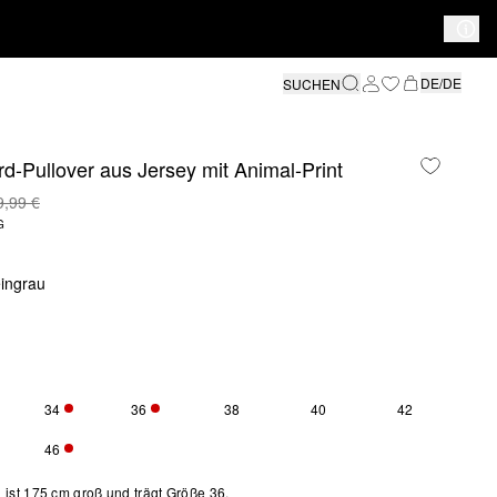
DE/DE
SUCHEN
d-Pullover aus Jersey mit Animal-Print
9,99 €
G
eingrau
34
36
38
40
42
SE GRÖSSE IST DERZEIT AUSVERKAUFT
NUR 1 VERFÜGBAR
NUR 3 VERFÜGBAR
46
SE GRÖSSE IST DERZEIT AUSVERKAUFT
NUR 2 VERFÜGBAR
ist 175 cm groß und trägt Größe 36.