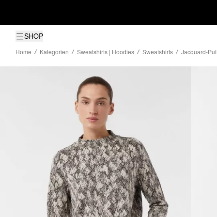
SHOP
Home
Kategorien
Sweatshirts | Hoodies
Sweatshirts
Jacquard-Pull