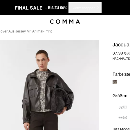
FINAL SALE
– BIS ZU 50%
Jetzt shoppen
over Aus Jersey Mit Animal-Print
Jacquar
37,99 €
6
NACHHALTI
Farbe:
st
Größen
32
DIE
44
DIE
Das Model 