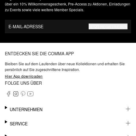
über ein 10% Willkommensgeschenk, Pre-Access zu Aktionen, Einladungen
zu Events sowie viele weitere Member Specials.
E-MAIL-ADRESSE
JETZT REGISTRIEREN
ENTDECKEN SIE DIE COMMA APP
Bleiben Sie auf dem Laufenden über neue Kollektionen und erhalten Sie
persönlich auf Sie zugeschnittene Inspiration.
Hier App downloaden
FOLGE UNS ÜBER
UNTERNEHMEN
KARRIERE
SERVICE
NACHHALTIGKEIT
BARRIEREFREIHEIT