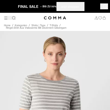
FINAL SALE
Jetzt shoppen
– BIS ZU 50%
Home
Kategorien
Shirts | Tops
T-Shirts
Ringel-Shirt Aus Viskosemix Mit Dezentem Glitzergarn