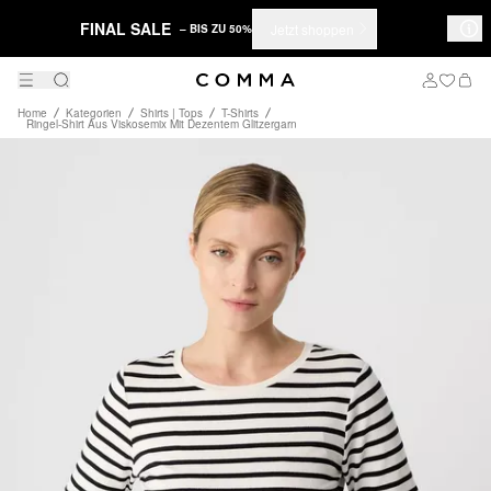
FINAL SALE
Jetzt shoppen
– BIS ZU 50%
Home
Kategorien
Shirts | Tops
T-Shirts
Ringel-Shirt Aus Viskosemix Mit Dezentem Glitzergarn