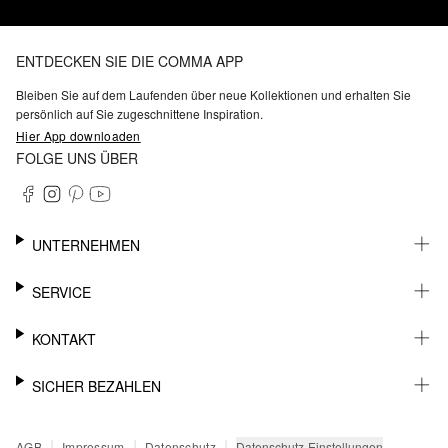
ENTDECKEN SIE DIE COMMA APP
Bleiben Sie auf dem Laufenden über neue Kollektionen und erhalten Sie
persönlich auf Sie zugeschnittene Inspiration.
Hier App downloaden
FOLGE UNS ÜBER
UNTERNEHMEN
KARRIERE
SERVICE
NACHHALTIGKEIT
BARRIEREFREIHEIT
WHATSAPP
KONTAKT
FASHION CARD
MEIN KONTO
SUPPORT
SICHER BEZAHLEN
WUNSCHLISTE
SHOWROOMS & HÄNDLERKONTAKT
STOREFINDER
PRESSEKONTAKT
RECHNUNG
|
|
|
Datenschutz-Einstellungen
AGB
Impressum
Datenschutz