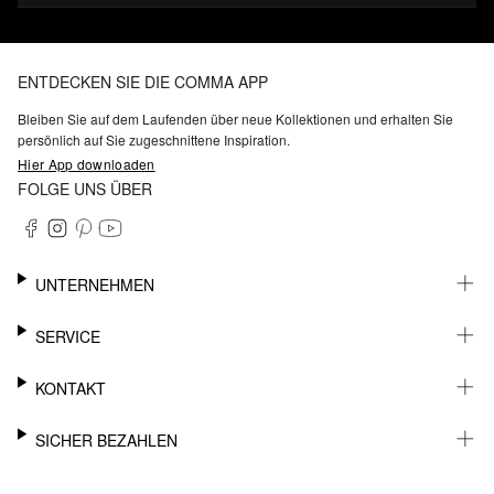
ENTDECKEN SIE DIE COMMA APP
Bleiben Sie auf dem Laufenden über neue Kollektionen und erhalten Sie
persönlich auf Sie zugeschnittene Inspiration.
Hier App downloaden
FOLGE UNS ÜBER
UNTERNEHMEN
KARRIERE
SERVICE
NACHHALTIGKEIT
BARRIEREFREIHEIT
WHATSAPP
KONTAKT
FASHION CARD
MEIN KONTO
SUPPORT
SICHER BEZAHLEN
WUNSCHLISTE
SHOWROOMS & HÄNDLERKONTAKT
STOREFINDER
PRESSEKONTAKT
RECHNUNG