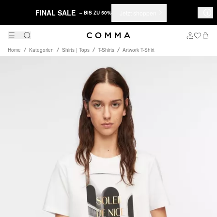
FINAL SALE
Jetzt shoppen
– BIS ZU 50%
Home
Kategorien
Shirts | Tops
T-Shirts
Artwork T-Shirt