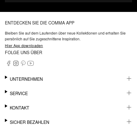
ENTDECKEN SIE DIE COMMA APP
Bleiben Sie auf dem Laufenden über neue Kollektionen und erhalten Sie
persönlich auf Sie zugeschnittene Inspiration.
Hier App downloaden
FOLGE UNS ÜBER
UNTERNEHMEN
KARRIERE
SERVICE
NACHHALTIGKEIT
BARRIEREFREIHEIT
WHATSAPP
KONTAKT
FASHION CARD
MEIN KONTO
SUPPORT
SICHER BEZAHLEN
WUNSCHLISTE
SHOWROOMS & HÄNDLERKONTAKT
STOREFINDER
PRESSEKONTAKT
RECHNUNG