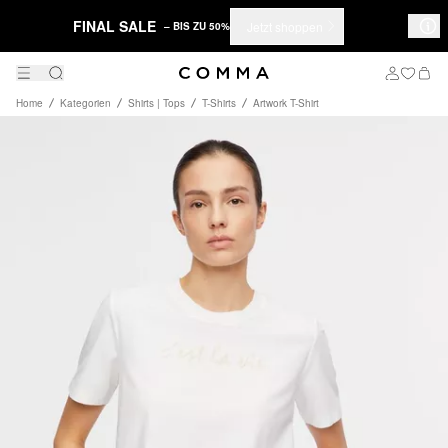
FINAL SALE
Jetzt shoppen
– BIS ZU 50%
Home
Kategorien
Shirts | Tops
T-Shirts
Artwork T-Shirt