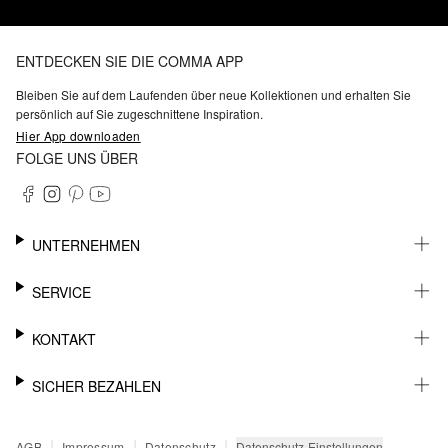
ENTDECKEN SIE DIE COMMA APP
Bleiben Sie auf dem Laufenden über neue Kollektionen und erhalten Sie
persönlich auf Sie zugeschnittene Inspiration.
Hier App downloaden
FOLGE UNS ÜBER
UNTERNEHMEN
KARRIERE
SERVICE
NACHHALTIGKEIT
BARRIEREFREIHEIT
WHATSAPP
KONTAKT
FASHION CARD
MEIN KONTO
SUPPORT
SICHER BEZAHLEN
WUNSCHLISTE
SHOWROOMS & HÄNDLERKONTAKT
STOREFINDER
PRESSEKONTAKT
RECHNUNG
|
|
|
Datenschutz-Einstellungen
AGB
Impressum
Datenschutz