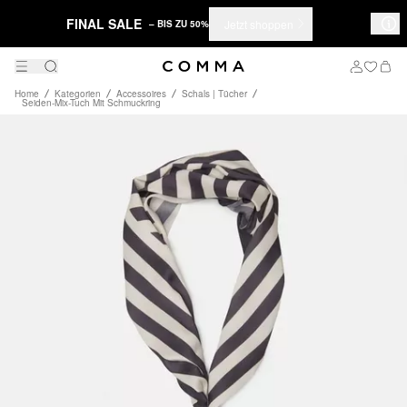
FINAL SALE
Jetzt shoppen
– BIS ZU 50%
Home
Kategorien
Accessoires
Schals | Tücher
Seiden-Mix-Tuch Mit Schmuckring