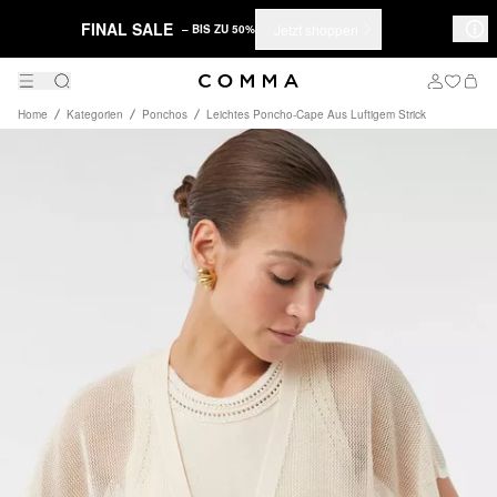
FINAL SALE
Jetzt shoppen
– BIS ZU 50%
Home
Kategorien
Ponchos
Leichtes Poncho-Cape Aus Luftigem Strick