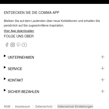
ENTDECKEN SIE DIE COMMA APP
Bleiben Sie auf dem Laufenden über neue Kollektionen und erhalten Sie
persönlich auf Sie zugeschnittene Inspiration.
Hier App downloaden
FOLGE UNS ÜBER
UNTERNEHMEN
KARRIERE
SERVICE
NACHHALTIGKEIT
BARRIEREFREIHEIT
WHATSAPP
KONTAKT
FASHION CARD
MEIN KONTO
SUPPORT
SICHER BEZAHLEN
WUNSCHLISTE
SHOWROOMS & HÄNDLERKONTAKT
STOREFINDER
PRESSEKONTAKT
RECHNUNG
|
|
|
Datenschutz-Einstellungen
AGB
Impressum
Datenschutz
SENDUNGSVERFOLGUNG
PAYPAL