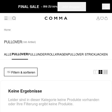
FINAL SALE
Jetzt shoppen
– BIS ZU 50%
Home
PULLOVER
(180 Artikel)
PULLOVER
ALLE
PULLUNDER
ROLLKRAGENPULLOVER
STRICKJACKEN
Filtern & sortieren
Keine Ergebnisse
Leider sind in dieser Kategorie keine Produkte vorhanden
oder Ihre Filterung ergibt keine Produkte.